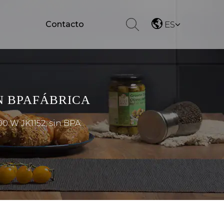
Contacto
ES
IN BPAFÁBRICA
00 W JK1152, sin BPA