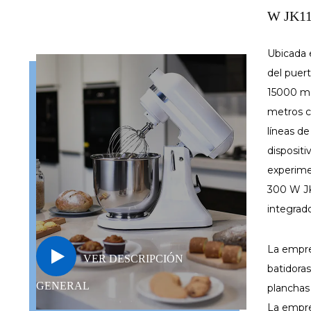
W JK115
Ubicada e
del puer
15000 me
metros c
líneas d
dispositi
experim
300 W JK
integrado
La empre
VER DESCRIPCIÓN
batidoras
GENERAL
planchas
La empre