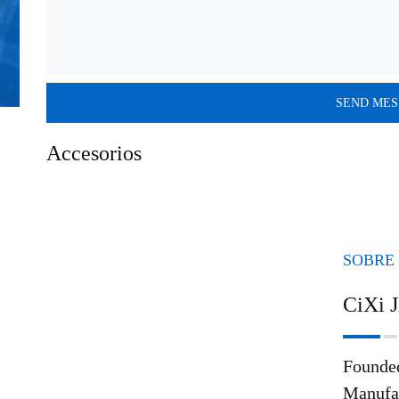
Accesorios
SOBRE
CiXi J
Founded
Manufac