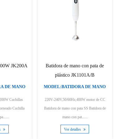
 mano de velocidad
Batidora de mano 600/800W
B
ble JK1162C/D
JK1185
TIDORA DE MANO
MODEL:BATIDORA DE MANO
500W motor de CC
220-240 V, 600/800 W, 50/60 Hz motor de
22
o con medidor de pierna SS
corriente continua 2 velocidades o control de
corrie
so de ca......
veloc......
r detalles
Ver detalles