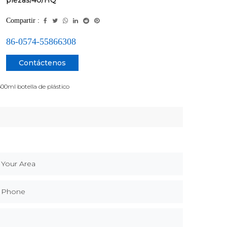
piezas/40/HQ
Compartir :
86-0574-55866308
Contáctenos
ml botella de plástico