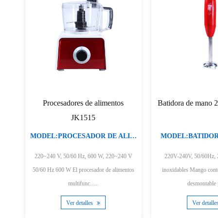
W JK200A
Batidora de mano con pata de
Batidora de
plástico JK1101A/B
ajusta
E MANO
MODEL:BATIDORA DE MANO
MODEL:BA
s
220V-240V,50/60Hz,400W motor de CC
220V-240V,50/60Hz, 
Batidora de mano con pata SS Batidora de
Batidora de man
mano con pat......
va
Ver detalles
Ve