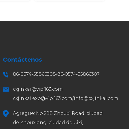
Contáctenos
86-0574-55866308/86-0574-55866307
cxjinkai@vip.163.com
cxjinkai.exp@vip.163.com
/
info@cxjinkai.com
Agregue: No.288 Zhouxi Road, ciudad
de Zhouxiang, ciudad de Cixi,