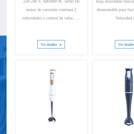
220-240 V, 600/800 W, 50/60 Hz
hoja inoxidable función turbo Pata SS
motor de corriente continua 2
desmontable para facil
velocidades o control de veloc......
Velocidad a
Ver detalles
Ver detall