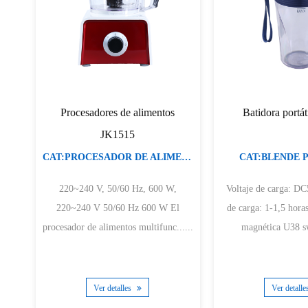
Procesadores de alimentos
Batidora portá
JK1515
CAT:PROCESADOR DE ALIMENTOS
CAT:BLENDE 
220~240 V, 50/60 Hz, 600 W,
Voltaje de carga: DC5V-
220~240 V 50/60 Hz 600 W El
de carga: 1-1,5 horas Inter de car
procesador de alimentos multifunc......
magnética U38 sw
Ver detalles
Ver detall