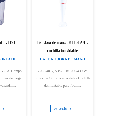
til JK1191
Batidora de mano JK1161A/B,
cuchilla inoxidable
PORTÁTIL
CAT:BATIDORA DE MANO
1A Tiempo
220-240 V, 50/60 Hz, 200/400 W
ga
motor de CC hoja inoxidable Cuchilla
anard......
desmontable para fac......
es
Ver detalles