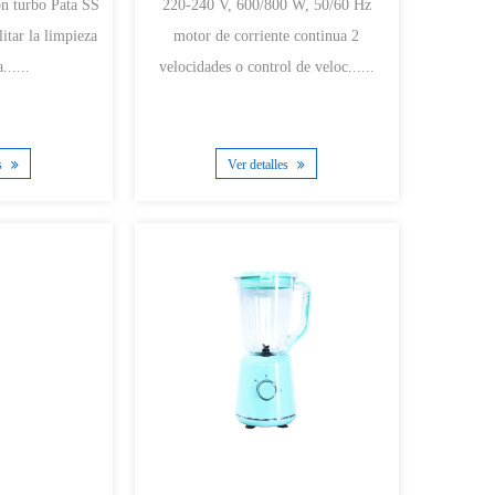
220-240 V, 600/800 W, 50/60 Hz
itar la limpieza
motor de corriente continua 2
......
velocidades o control de veloc......
es
Ver detalles