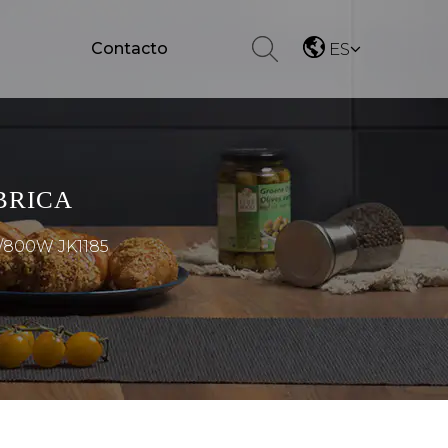
Contacto
ES
BRICA
/800W JK1185