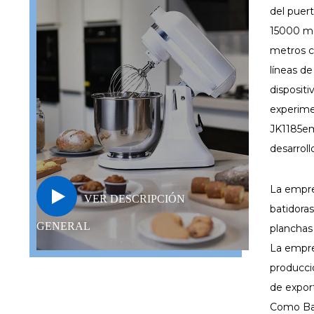
del puer
15000 me
metros c
líneas d
dispositi
experim
JK1185e
desarroll
La empre
VER DESCRIPCIÓN
batidoras
GENERAL
planchas
La empre
producci
de expor
Como
B