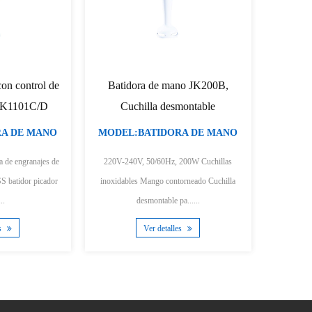
Batidora de mano con función
Batidora de mano 500W 
turbo JK1172
fácil limpieza
MODEL:BATIDORA DE MANO
MODEL:BATIDORA DE
hoja inoxidable función turbo Pata SS
220-240 V, 50/60 Hz, 500 W motor de
desmontable para facilitar la limpieza
corriente continua Batidora de mano con taza
Velocidad a......
medidora d......
Ver detalles
Ver detalles