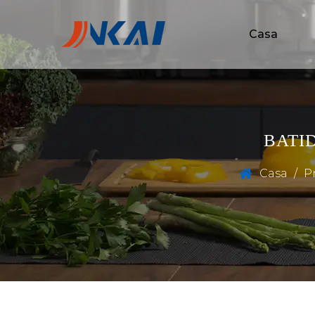
Casa
BATI
Casa
/
P