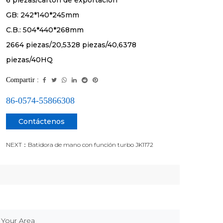
6 piezas/cartón de exportación
GB: 242*140*245mm
C.B.: 504*440*268mm
2664 piezas/20,5328 piezas/40,6378
piezas/40HQ
Compartir :
86-0574-55866308
Contáctenos
NEXT：Batidora de mano con función turbo JK1172