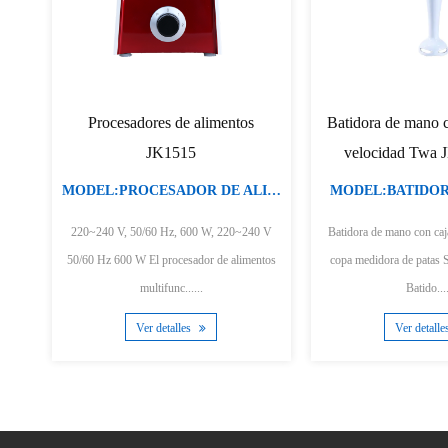
dora de mano JK200B,
Batidora de mano con motor de
uchilla desmontable
CC de 220-240 V JK1165A/B
L:BATIDORA DE MANO
MODEL:BATIDORA DE MANO
V, 50/60Hz, 200W Cuchillas
220-240 V, 50/60 Hz, 200/400 W motor de
ado Cuchilla
CC hoja inoxidable Cuchilla desmontable para
desmontable pa......
fac......
Ver detalles
Ver detalles