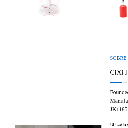
SOBRE
CiXi J
Founded
Manufa
JK1185 
Ubicada e