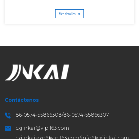
Ver detalles
Contáctenos
86-0574-55866308/86-0574-55866307
cxjinkai@vip.163.com
cxjinkai.exp@vip.163.com
/
info@cxjinkai.com