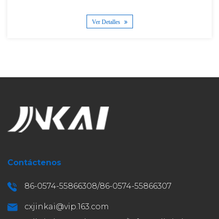
Ver Detalles
Contáctenos
86-0574-55866308/86-0574-55866307
cxjinkai@vip.163.com