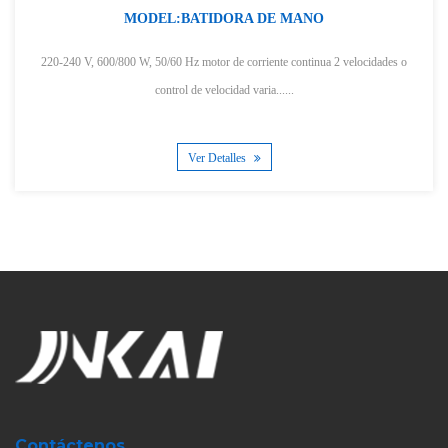
MODEL:BATIDORA DE MANO
220-240 V, 600/800 W, 50/60 Hz motor de corriente continua 2 velocidades o
control de velocidad varia......
Ver Detalles
Contáctenos